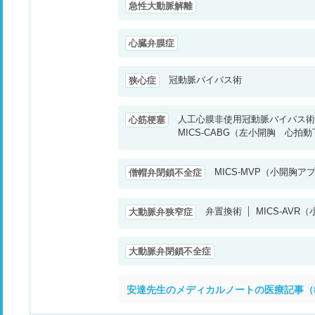
急性大動脈解離
心臓弁膜症
冠動脈バイパス術
狭心症
人工心膜非使用冠動脈バイパス術
心筋梗塞
MICS-CABG（左小開胸 心
MICS-MVP（小開胸
僧帽弁閉鎖不全症
弁置換術
MICS-AV
大動脈弁狭窄症
大動脈弁閉鎖不全症
安達先生のメディカルノートの医療記事（