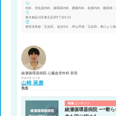
東京都品川区東五反田5丁目9-22
都営浅草線「五反田」 徒歩5分、JR山手線「五反田」東口より病
綾瀬循環器病院 心臓血管外科 部長
やまさき
たくま
山﨑
琢磨
先生
特集コンテンツ
綾瀬循環器病院 ー“断