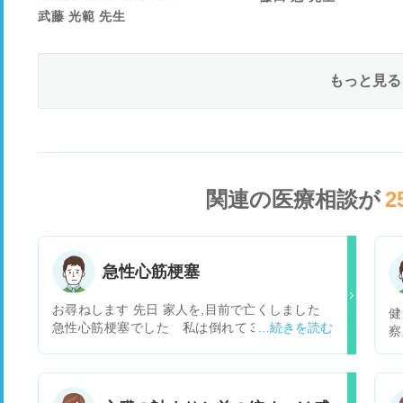
武藤 光範 先生
もっと見る
関連の医療相談が
2
急性心筋梗塞
お尋ねします 先日 家人を,目前で亡くしました
健
急性心筋梗塞でした 私は倒れて３~４秒位で現
察
場にいたんですが、唖然として顔を見つめるだけ
う
で、何もできませんでした その後1分後位に口を
し
３~４回位プープーと 目を３~４回位開け 次に
注
お腹を膨らまかし、そのうち左腕で起きようとす