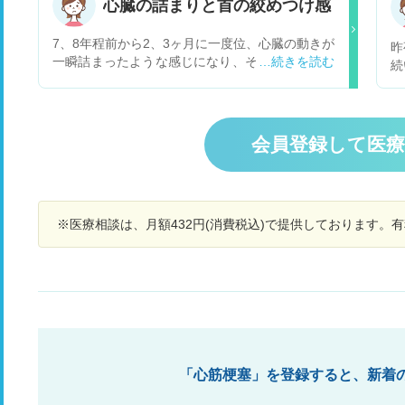
検
心臓の詰まりと首の絞めつけ感
る仕草しました その後日ネツトで調べましら
た
「死線期呼吸」の行為だそうです もし、心臓マッ
7、8年程前から2、3ヶ月に一度位、心臓の動きが
昨
サジーを施していてば助かったしょうか お尋ね
一瞬詰まったような感じになり、その後首がグッ
続
します その日、本人は倒れる1時間半ぐらい前
と絞められたように苦しくなり血の気が引きま
か
に、寝とれば動悸がしないが立ち上がると動悸が
す。今のところ5秒ほどの出来事なので我慢出来
か
すると言って起床し、病院に行くと言っていたそ
ますが、これが長くなると倒れそうで心配です。
所
うです 食事も,何ら普段と変わり無く済ましたそ
2年程前に別の症状で心電図をとった時には異常
こ
うです 尚倒れる,５分ほど前に一言、二言、言葉
会員登録して医
はありませんでした。たまにしか起きないので受
表
を交わしています 尚 私は 人工呼吸、心臓マッ
診するほどではないと思っていましたが心筋梗塞
わ
サージの講習も実習も受けた事がありませんが悔
や血栓の詰まりなど何か病気が潜れていることは
と
やまれます その後直ぐに救急隊が 人工呼吸をし
考えられますか？
過
てくれましたが駄目でした 急性心筋梗塞でＡＥＤ
※医療相談は、月額432円(消費税込)で提供しております。
辺
は使えなかった状態だったです 今でも その場面
ば
が脳に焼き付き、何も出来なかった事の悔しさが
で
募ってたまりません 尚 こんな場面で無知識の者
で
が出来る延命処置は なかっでしょうか 重ねて
お尋ねいたします 救急車は４～5分位できてくれ
救急隊の１人の方が 今脈が止まりましたと告げら
れていました 敏速な対応をしたつもりですので
諦めらめ切れません 尚 家人は毎年、健康診断は
「心筋梗塞」を登録すると、新着
受け、1 カ月程前は 職場を変るため指定の病院
にて健康診断をうけ、何れも異常が無かったそう