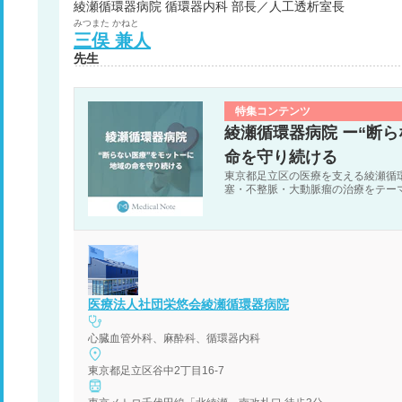
綾瀬循環器病院 循環器内科 部長／人工透析室長
みつまた
かねと
三俣
兼人
先生
特集コンテンツ
綾瀬循環器病院 ー“断
命を守り続ける
東京都足立区の医療を支える綾瀬循
塞・不整脈・大動脈瘤の治療をテー
医療法人社団栄悠会綾瀬循環器病院
心臓血管外科、麻酔科、循環器内科
東京都足立区谷中2丁目16-7