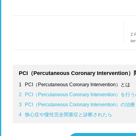
2 
t
ス
PCI（Percutaneous Coronary Interve
1
PCI（Percutaneous Coronary Intervention）とは
2
PCI（Percutaneous Coronary Interventio
3
PCI（Percutaneous Coronary Intervention
4
狭心症や慢性完全閉塞症と診断されたら