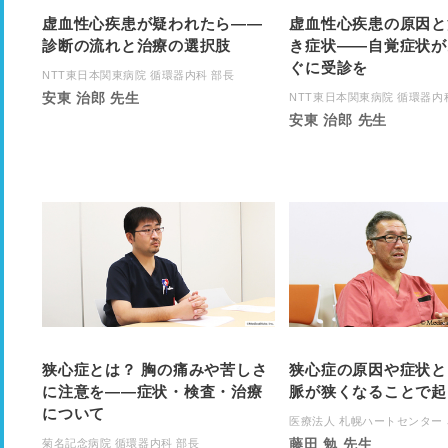
虚血性心疾患が疑われたら――
虚血性心疾患の原因と
診断の流れと治療の選択肢
き症状――自覚症状が
ぐに受診を
NTT東日本関東病院 循環器内科 部長
安東 治郎 先生
NTT東日本関東病院 循環器内
安東 治郎 先生
狭心症とは？ 胸の痛みや苦しさ
狭心症の原因や症状と
に注意を――症状・検査・治療
脈が狭くなることで起
について
医療法人 札幌ハートセンター
藤田 勉 先生
菊名記念病院 循環器内科 部長