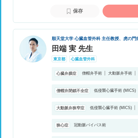
保存
順天堂大学 心臓血管外科 主任教授、虎の門
田端 実 先生
東京都
心臓血管外科
僧帽弁手術
大動脈弁手術
心臓弁膜症
低侵襲心臓手術 (MICS)
僧帽弁閉鎖不全症
低侵襲心臓手術 (MICS)
大動脈弁狭窄症
冠動脈バイパス術
狭心症