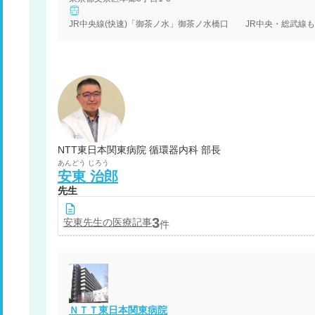
NTT東日本関東病院 循環器内科 部長
あんどう
じろう
安東
治郎
先生
3
安東
先生の医療記事
件
ＮＴＴ東日本関東病院