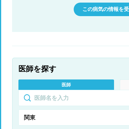
です 本人５０歳 男性、酒もタバコもしませ
ん 最後に前兆が無くても急性心筋梗塞は起きま
この病気の情報を受
すか ストレスとの関係はありますか お尋ねし
ます 宜しくお願いします
医師を探す
医師