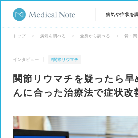
病気や症状を
病気を調べる
トップ
病気を調べる
全身から調べる
骨・関
症状を調べる
インタビュー
#関節リウマチ
検査を調べる
関節リウマチを疑ったら早
んに合った治療法で症状改