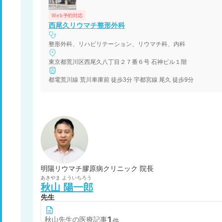
Web予約対応
西尾久リウマチ整形外科
整形外科、リハビリテーション、リウマチ科、内科
東京都荒川区西尾久八丁目２７番６号 石神ビル１階
都電荒川線 荒川車庫前 徒歩3分 宇都宮線 尾久 徒歩9分
明陽リウマチ膠原病クリニック 院長
あきやま
よういちろう
秋山
陽一郎
先生
1
秋山
先生の医療記事
件