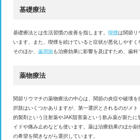
基礎療法
基礎療法とは生活習慣の改善を指します。
喫煙
は関節リ
います。また、喫煙を続けていると症状が悪化しやすく
そのほか、
歯周病
も治療効果に影響を及ぼすため、歯科
薬物療法
関節リウマチの薬物療法の中心は、関節の炎症や破壊を
択肢はいくつかありますが、第一選択とされるのがメトト
的製剤という注射薬やJAK阻害薬という飲み薬が新たに
イドや痛み止めなども使います。薬は治療効果のほか副
の希望を聞きながら選択しています。