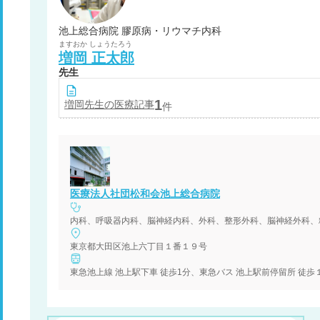
池上総合病院 膠原病・リウマチ内科
ますおか
しょうたろう
増岡
正太郎
先生
1
増岡
先生の医療記事
件
医療法人社団松和会池上総合病院
内科、呼吸器内科、脳神経内科、外科、整形外科、脳神経外科、
東京都大田区池上六丁目１番１９号
東急池上線 池上駅下車 徒歩1分、東急バス 池上駅前停留所 徒歩