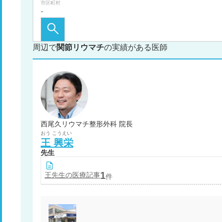
市区町村
周辺で
関節リウマチ
の実績がある医師
西尾久リウマチ整形外科 院長
おう
こうえい
王
興栄
先生
1
王
先生の医療記事
件