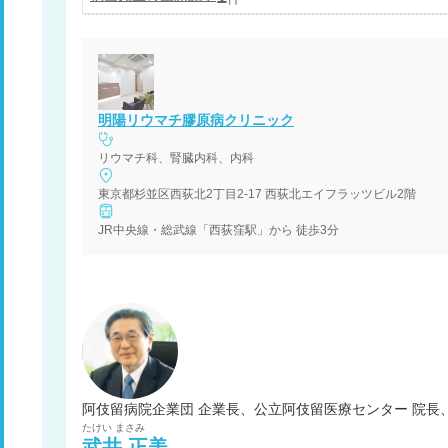
明陽リウマチ膠原病クリニック
リウマチ科、腎臓内科、内科
東京都杉並区西荻北2丁目2-17 西荻北エイフラッツビル2階
JR中央線・総武線「西荻窪駅」から 徒歩3分
阿伎留病院企業団 企業長、公立阿伎留医療センター 院長
たけい
まさみ
武井
正美