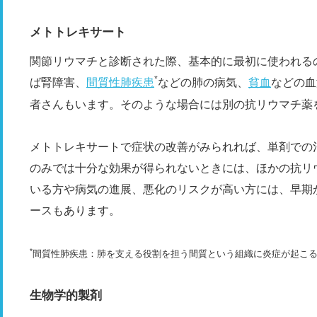
メトトレキサート
関節リウマチと診断された際、基本的に最初に使われる
*
ば腎障害、
間質性肺疾患
などの肺の病気、
貧血
などの血
者さんもいます。そのような場合には別の抗リウマチ薬
メトトレキサートで症状の改善がみられれば、単剤での
のみでは十分な効果が得られないときには、ほかの抗リ
いる方や病気の進展、悪化のリスクが高い方には、早期か
ースもあります。
*
間質性肺疾患：肺を支える役割を担う間質という組織に炎症が起こ
生物学的製剤