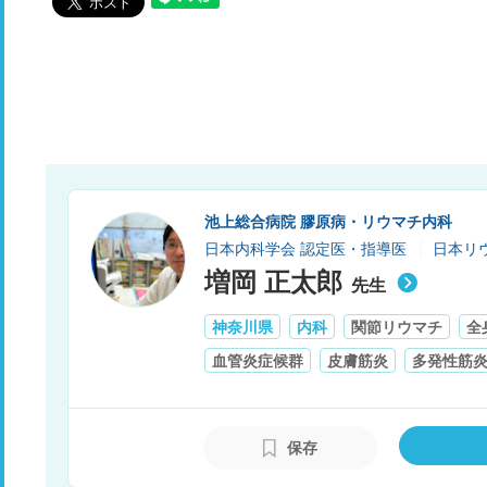
池上総合病院 膠原病・リウマチ内科
日本内科学会 認定医・指導医
日本リ
増岡 正太郎
先生
神奈川県
内科
関節リウマチ
全
血管炎症候群
皮膚筋炎
多発性筋
保存