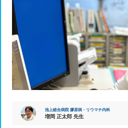
池上総合病院 膠原病・リウマチ内科
増岡 正太郎 先生