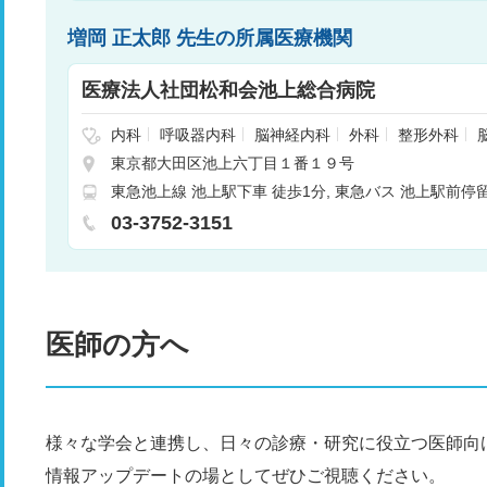
増岡 正太郎 先生の所属医療機関
医療法人社団松和会池上総合病院
内科
呼吸器内科
脳神経内科
外科
整形外科
病・内分泌内科
眼科
泌尿器科
放射線科
麻酔
東京都大田区池上六丁目１番１９号
救急科
呼吸器外科
皮膚科
膠原病・リウマチ科
東急池上線 池上駅下車 徒歩1分
東急バス 池上駅前停
化器内科
腎臓内科
循環器内科
病理診断科
リ
乳腺外科
03-3752-3151
医師の方へ
様々な学会と連携し、日々の診療・研究に役立つ医師向
情報アップデートの場としてぜひご視聴ください。