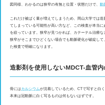
図同様、わかるのは狭窄の有無と位置・状態だけで、
動
これだけ被ばく量が増えてしまうため、岡山大学では造
てしまっている可能性が高い方など、この検査が本当に
を絞っています。狭窄が見つかれば、カテーテル治療な
狭窄がそこまでひどくない場合でも動脈硬化が破綻して
た検査で明確になります。
造影剤を使用しないMDCT-血管
骨には
カルシウム
が沈着しているため、CTで写すと白
本来は冠動脈に白く写るものは何もないはずです。