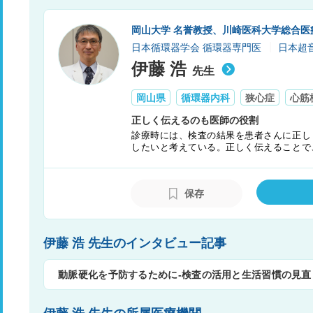
岡山大学 名誉教授、川崎医科大学総合医
日本循環器学会 循環器専門医
日本超
伊藤 浩
先生
岡山県
循環器内科
狭心症
心筋
正しく伝えるのも医師の役割
診療時には、検査の結果を患者さんに正し
したいと考えている。正しく伝えることで
繋がり、それこそが医師の役割であるとい
保存
伊藤 浩 先生のインタビュー記事
動脈硬化を予防するために-検査の活用と生活習慣の見直