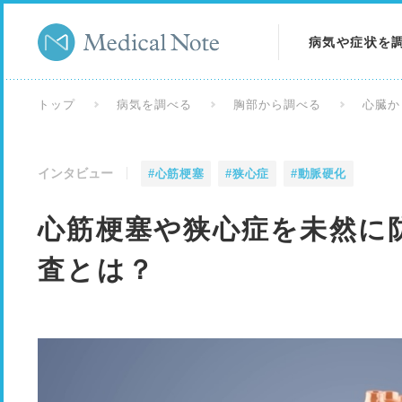
病気や症状を
病気を調べる
トップ
病気を調べる
胸部から調べる
心臓か
症状を調べる
インタビュー
#心筋梗塞
#狭心症
#動脈硬化
検査を調べる
心筋梗塞や狭心症を未然に防
査とは？