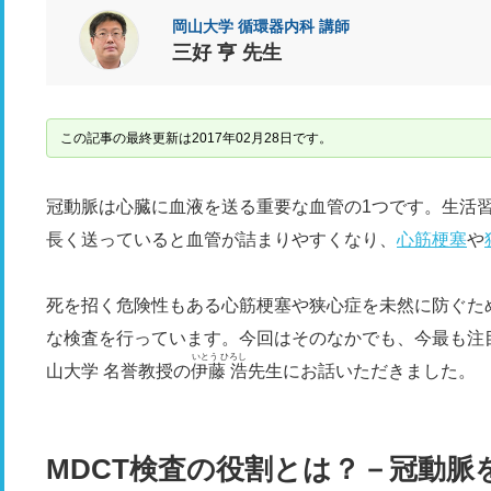
岡山大学 循環器内科 講師
三好 亨 先生
この記事の最終更新は2017年02月28日です。
冠動脈は心臓に血液を送る重要な血管の1つです。生活
長く送っていると血管が詰まりやすくなり、
心筋梗塞
や
死を招く危険性もある心筋梗塞や狭心症を未然に防ぐた
な検査を行っています。今回はそのなかでも、今最も注
いとう ひろし
山大学 名誉教授の
伊藤 浩
先生にお話いただきました。
MDCT検査の役割とは？－冠動脈