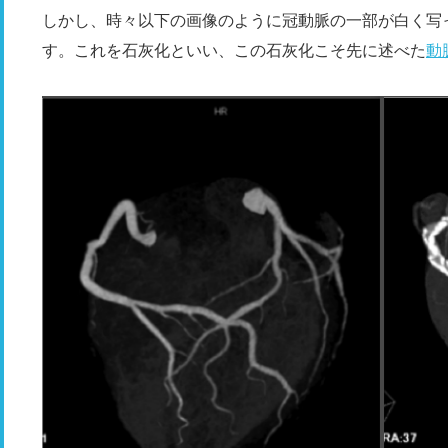
しかし、時々以下の画像のように冠動脈の一部が白く写
す。これを石灰化といい、この石灰化こそ先に述べた
動