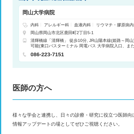
岡山大学病院
内科
アレルギー科
血液内科
リウマチ・膠原病内
神経内科
脳神経外科
呼吸器外科
消化器外科
岡山県岡山市北区鹿田町2丁目5-1
管外科
小児科
小児外科
整形外科
形成外科
清輝橋線「清輝橋」 徒歩10分
JR山陽本線(姫路～岡
産婦人科
眼科
耳鼻咽喉科
放射線科
歯科
矯
可能(東口バスターミナル 岡電バス 大学病院入口、ま
歯科口腔外科
麻酔科
乳腺外科
呼吸器内科
循
車) 車10分
内科
腫瘍内科
感染症内科
消化器内科
糖尿病
086-223-7151
脳神経内科
肝胆膵外科
内分泌外科
精神神経科
診断科
医師の方へ
様々な学会と連携し、日々の診療・研究に役立つ医師向
情報アップデートの場としてぜひご視聴ください。