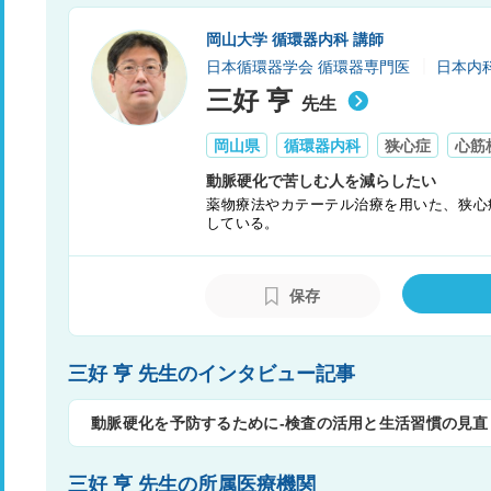
岡山大学 循環器内科 講師
日本循環器学会 循環器専門医
日本内
三好 亨
先生
岡山県
循環器内科
狭心症
心筋
動脈硬化で苦しむ人を減らしたい
薬物療法やカテーテル治療を用いた、狭心
している。
高齢化に伴って増加傾向にある冠動脈疾患
思いから、現在では動脈硬化をテーマにし
保存
三好 亨 先生のインタビュー記事
動脈硬化を予防するために-検査の活用と生活習慣の見直
三好 亨 先生の所属医療機関