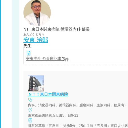
NTT東日本関東病院 循環器内科 部長
あんどう
じろう
安東
治郎
先生
3
安東
先生の医療記事
件
ＮＴＴ東日本関東病院
内科、消化器内科、循環器内科、腫瘍内科、血液内科、糖尿病・
東京都品川区東五反田5丁目9-22
都営浅草線「五反田」 徒歩5分、JR山手線「五反田」東口より病