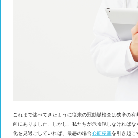
これまで述べてきたように従来の冠動脈検査は狭窄の有
向にありました。しかし、私たちが危険視しなければな
化を見過ごしていれば、最悪の場合
心筋梗塞
を引き起こ