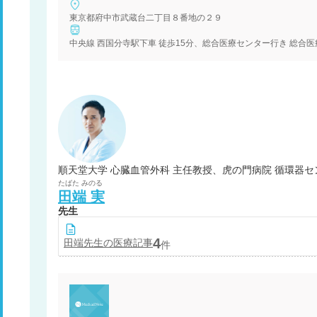
東京都府中市武蔵台二丁目８番地の２９
中央線 西国分寺駅下車 徒歩15分、総合医療センター行き 総
順天堂大学 心臓血管外科 主任教授、虎の門病院 循環器セ
たばた
みのる
田端
実
先生
4
田端
先生の医療記事
件