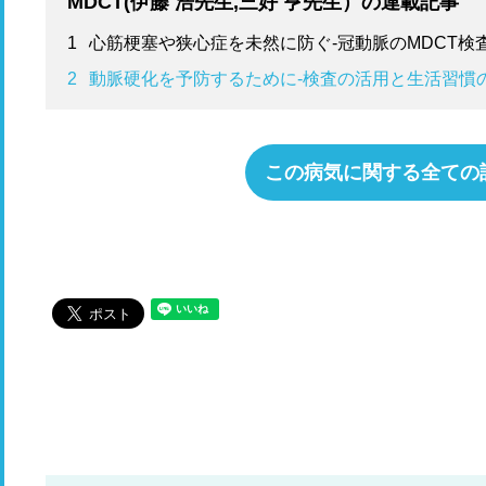
MDCT(伊藤 浩先生,三好 亨先生）の連載記事
1
心筋梗塞や狭心症を未然に防ぐ-冠動脈のMDCT検
2
動脈硬化を予防するために-検査の活用と生活習慣
この病気に関する全ての