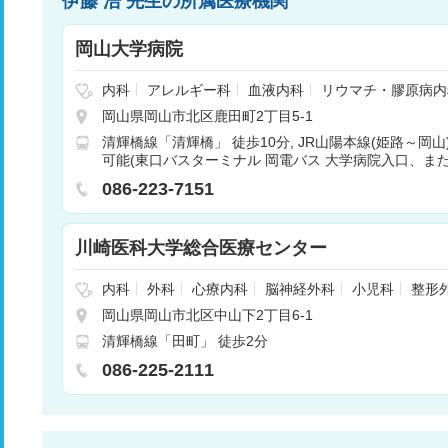
伊藤 浩 先生の所属医療機関
岡山大学病院
内科
アレルギー科
血液内科
リウマチ・膠原病内
神経内科
脳神経外科
呼吸器外科
消化器外科
岡山県岡山市北区鹿田町2丁目5-1
管外科
小児科
小児外科
整形外科
形成外科
清輝橋線「清輝橋」 徒歩10分
JR山陽本線(姫路～岡
産婦人科
眼科
耳鼻咽喉科
放射線科
歯科
矯
可能(東口バスターミナル 岡電バス 大学病院入口、ま
歯科口腔外科
麻酔科
乳腺外科
呼吸器内科
循
車) 車10分
内科
腫瘍内科
感染症内科
消化器内科
糖尿病
086-223-7151
脳神経内科
肝胆膵外科
内分泌外科
精神神経科
診断科
川崎医科大学総合医療センター
内科
外科
心療内科
脳神経外科
小児科
整形
膚科
泌尿器科
産婦人科
眼科
耳鼻咽喉科
リ
岡山県岡山市北区中山下2丁目6-1
放射線科
歯科
歯科口腔外科
麻酔科
病理診
清輝橋線「田町」 徒歩2分
086-225-2111