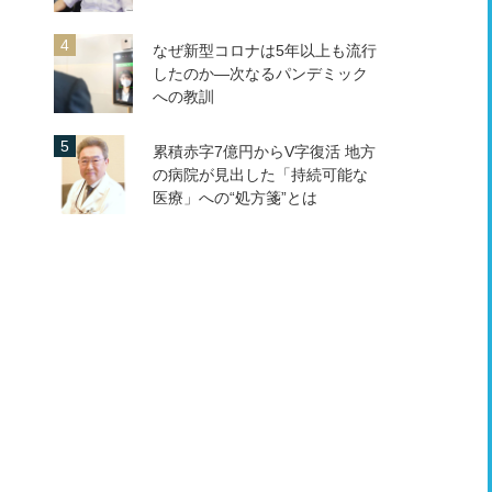
なぜ新型コロナは5年以上も流行
したのか―次なるパンデミック
への教訓
累積赤字7億円からV字復活 地方
の病院が見出した「持続可能な
医療」への“処方箋”とは