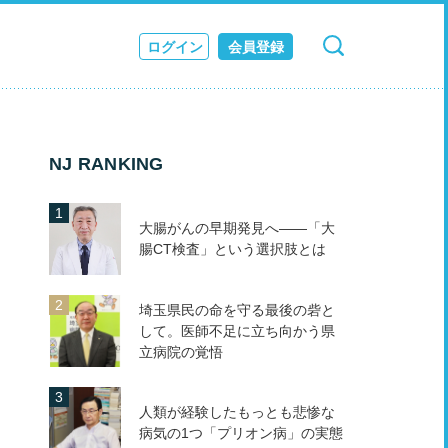
ログイン
会員登録
検索
キャンセル
ス
JOURNAL
NJ RANKING
大腸がんの早期発見へ――「大
腸CT検査」という選択肢とは
埼玉県民の命を守る最後の砦と
して。医師不足に立ち向かう県
立病院の覚悟
人類が経験したもっとも悲惨な
病気の1つ「プリオン病」の実態