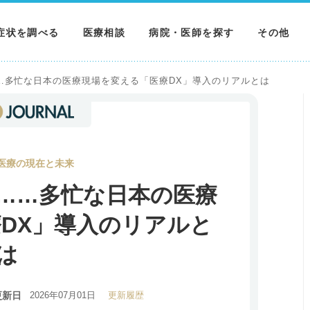
症状を調べる
医療相談
病院・医師を探す
その他
調べる
病院を探す
MNニュー
…多忙な日本の医療現場を変える「医療DX」導入のリアルとは
調べる
医師を探す
NEWS & 
調べる
医療の現在と未来
……多忙な日本の医療
DX」導入のリアルと
は
更新日
2026年07月01日
更新履歴