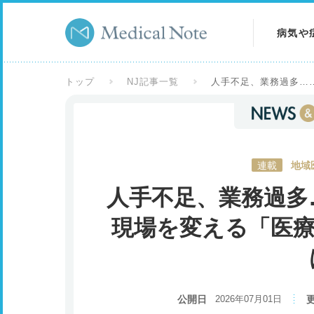
病気や
病気を
トップ
NJ記事一覧
人手不足、業務過多…
症状を
検査を
連載
地域
人手不足、業務過多
現場を変える「医療
公開日
2026年07月01日