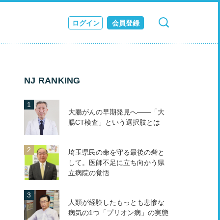
ログイン
会員登録
検索
キャンセル
ス
JOURNAL
NJ RANKING
大腸がんの早期発見へ――「大
腸CT検査」という選択肢とは
埼玉県民の命を守る最後の砦と
して。医師不足に立ち向かう県
立病院の覚悟
人類が経験したもっとも悲惨な
病気の1つ「プリオン病」の実態