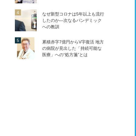
なぜ新型コロナは5年以上も流行
したのか―次なるパンデミック
への教訓
累積赤字7億円からV字復活 地方
の病院が見出した「持続可能な
医療」への“処方箋”とは