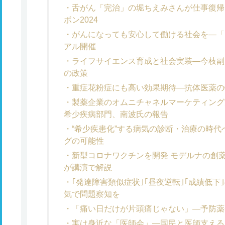
舌がん「完治」の堀ちえみさんが仕事復帰
ボン2024
がんになっても安心して働ける社会を―「ネ
アル開催
ライフサイエンス育成と社会実装―今枝副
の政策
重症花粉症にも高い効果期待―抗体医薬の
製薬企業のオムニチャネルマーケティン
希少疾病部門、南波氏の報告
“希少疾患化”する病気の診断・治療の時
グの可能性
新型コロナワクチンを開発 モデルナの創
が講演で解説
｢発達障害類似症状｣｢昼夜逆転｣｢成績低
気で問題察知を
「痛い日だけが片頭痛じゃない」―予防薬
実は身近な「医師会」―国民と医師支える