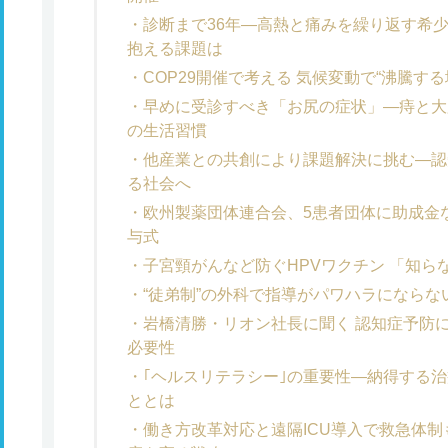
診断まで36年―高熱と痛みを繰り返す希
抱える課題は
COP29開催で考える 気候変動で“沸騰す
早めに受診すべき「お尻の症状」―痔と大
の生活習慣
他産業との共創により課題解決に挑む―認
る社会へ
欧州製薬団体連合会、5患者団体に助成金など
与式
子宮頸がんなど防ぐHPVワクチン 「知
“徒弟制”の外科で指導がパワハラになら
岩橋清勝・リオン社長に聞く 認知症予防
必要性
｢ヘルスリテラシー｣の重要性―納得する治
ととは
働き方改革対応と遠隔ICU導入で救急体