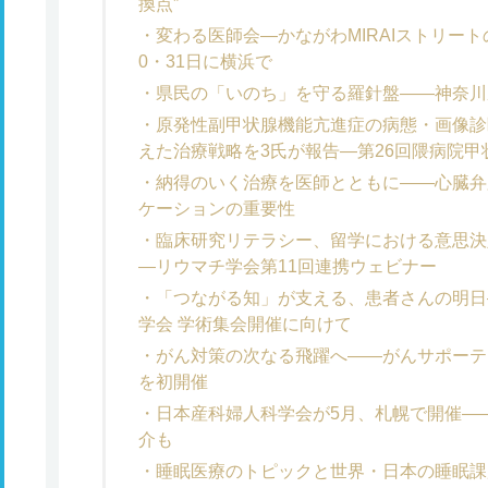
換点”
変わる医師会―かながわMIRAIストリー
0・31日に横浜で
県民の「いのち」を守る羅針盤――神奈川
原発性副甲状腺機能亢進症の病態・画像診
えた治療戦略を3氏が報告―第26回隈病院
納得のいく治療を医師とともに――心臓弁
ケーションの重要性
臨床研究リテラシー、留学における意思決
―リウマチ学会第11回連携ウェビナー
「つながる知」が支える、患者さんの明日
学会 学術集会開催に向けて
がん対策の次なる飛躍へ――がんサポーテ
を初開催
日本産科婦人科学会が5月、札幌で開催――
介も
睡眠医療のトピックと世界・日本の睡眠課