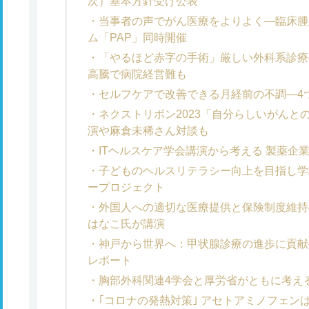
次）基本方針受け公表
当事者の声でがん医療をよりよく―臨床腫
ム「PAP」同時開催
「やるほど赤字の手術」厳しい外科系診療
高騰で病院経営難も
セルフケアで改善できる月経前の不調―4
ネクストリボン2023「自分らしいがんと
演や麻倉未稀さん対談も
ITヘルスケア学会講演から考える 製薬企
子どものヘルスリテラシー向上を目指し学
ープロジェクト
外国人への適切な医療提供と保険制度維持
はなこ氏が講演
神戸から世界へ：甲状腺診療の進歩に貢献
レポート
胸部外科関連4学会と厚労省がともに考え
｢コロナの発熱対策｣ アセトアミノフェン