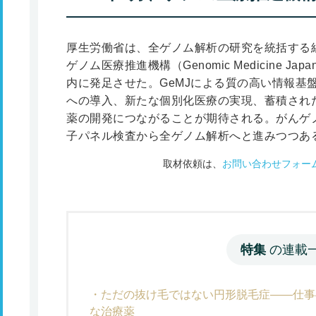
厚生労働省は、全ゲノム解析の研究を統括する組織
ゲノム医療推進機構（Genomic Medicine J
内に発足させた。GeMJによる質の高い情報基
への導入、新たな個別化医療の実現、蓄積され
薬の開発につながることが期待される。がんゲ
子パネル検査から全ゲノム解析へと進みつつあ
取材依頼は、
お問い合わせフォー
特集
の連載
ただの抜け毛ではない円形脱毛症――仕事
な治療薬