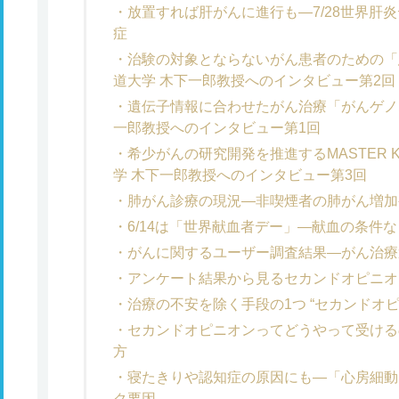
放置すれば肝がんに進行も―7/28世界肝炎
症
治験の対象とならないがん患者のための「
道大学 木下一郎教授へのインタビュー第2回
遺伝子情報に合わせたがん治療「がんゲノ
一郎教授へのインタビュー第1回
希少がんの研究開発を推進するMASTER KE
学 木下一郎教授へのインタビュー第3回
肺がん診療の現況―非喫煙者の肺がん増加
6/14は「世界献血者デー」―献血の条件
がんに関するユーザー調査結果―がん治療
アンケート結果から見るセカンドオピニオ
治療の不安を除く手段の1つ “セカンドオ
セカンドオピニオンってどうやって受ける
方
寝たきりや認知症の原因にも―「心房細動
ク要因