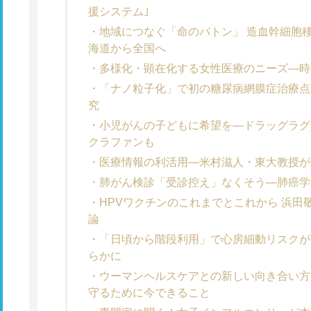
援システム｣
地域につなぐ「命のバトン」 造血幹細胞
海道から全国へ
多様化・顕在化する女性医療のニーズ―時
「ナノ粒子化」で初の糖尿病網膜症治療点
究
小児がんの子どもに希望を―ドラッグラグ
クラファンも
医療情報の利活用―米村滋人・東大教授が
肺がん検診「受診控え」なくそう―肺癌学
HPVワクチンのこれまでとこれから 浜
論
「日頃から階段利用」で心房細動リスクが
らかに
ウーマンヘルスケアとの新しい向き合い方
守るために今できること