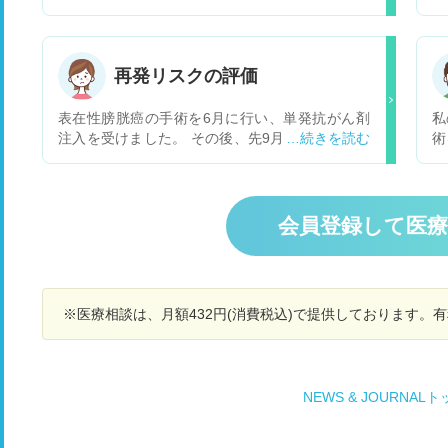
れ
ッ
再発リスクの評価
表在性膀胱癌の手術を6月に行い、単発抗がん剤
私
注入を受けました。 その後、先9月の膀胱鏡検査
術
では、再発をしていませんでした。 比較的簡易な
退
処置で済む癌ですが、1年以内の再発率60%程度
を
と高く、一度再発すると2度目は70%、3度目8
そ
0%、とさらに上がるそうです。 よって近場の泌
現
会員登録して医
尿器科のクリニックでがん細胞診の尿検査を毎月
く
受け、3ヶ月毎に膀胱鏡検査をすることにしてい
て
ます。 しかし、その確率の高さを考えると憂鬱で
た
す。先手を打ち再発リスクを下げる方法はないの
室
※医療相談は、月額432円(消費税込)で提供しております。
でしょうか？ また、よしんば再発が免れたとして
か
も、いったいあと何年再発への注意をしなければ
2
いけないのか？見通しが欲しいです。
が
で
NEWS & JOURNAL