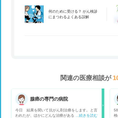
何のために受ける？ がん検診
にまつわるよくある誤解
関連の医療相談が
1
腺癌の専門の病院
今日 結果を聞いて抗がん剤治療をします。と言
5
われたが、ほかにどんな治療があるか知りたい
検