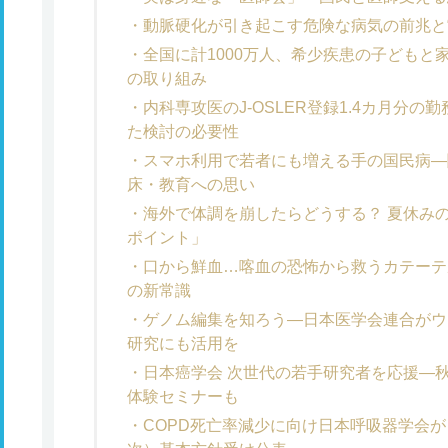
動脈硬化が引き起こす危険な病気の前兆と
全国に計1000万人、希少疾患の子どもと
の取り組み
内科専攻医のJ-OSLER登録1.4カ月分
た検討の必要性
スマホ利用で若者にも増える手の国民病―
床・教育への思い
海外で体調を崩したらどうする？ 夏休み
ポイント」
口から鮮血…喀血の恐怖から救うカテーテ
の新常識
ゲノム編集を知ろう―日本医学会連合がウ
研究にも活用を
日本癌学会 次世代の若手研究者を応援―
体験セミナーも
COPD死亡率減少に向け日本呼吸器学会が