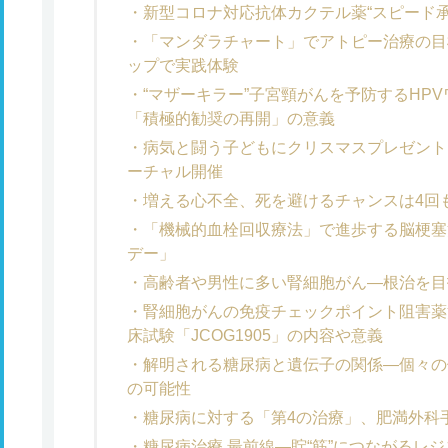
新型コロナ対応抗体カクテル薬“スピード承
「マンダラチャート」でアトピー治療の目
ップで実践体験
“マザーキラー”子宮頸がんを予防するHP
「積極的勧奨の再開」の意義
病気と闘う子どもにクリスマスプレゼントを
ーチャル開催
増える心不全、死を避けるチャンスは4回
「機械的血栓回収療法」で進歩する脳梗塞治
デー」
高齢者や男性に多い腎細胞がん―根治を目
腎細胞がんの免疫チェックポイント阻害薬
床試験「JCOG1905」の内容や意義
解明される糖尿病と遺伝子の関係―個々の
の可能性
糖尿病に対する「第4の治療」、肥満外科
糖尿病治療 最前線―貯“筋”につながるレ