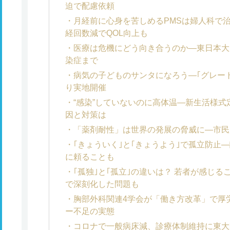
迫で配慮依頼
月経前に心身を苦しめるPMSは婦人科で治
経回数減でQOL向上も
医療は危機にどう向き合うのか―東日本大
染症まで
病気の子どものサンタになろう―｢グレー
り実地開催
“感染”していないのに高体温―新生活様
因と対策は
「薬剤耐性」は世界の発展の脅威に―市民
｢きょういく｣と｢きょうよう｣で孤立防止
に頼ることも
｢孤独｣と｢孤立｣の違いは？ 若者が感じ
で深刻化した問題も
胸部外科関連4学会が「働き方改革」で厚
ー不足の実態
コロナで一般病床減、診療体制維持に東大