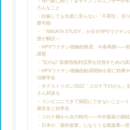
専門家に聞く！女子インフルエンサーが本
ろんなこと
妊娠しても出産に至らない「不育症」 抗
療可能
「NIIGATA STUDY」が示すHPVワ
授が解説～
HPVワクチン積極的推奨、今春再開へ―
課題
“宝の山” 医療情報利活用を目指すための
HPVワクチン積極的勧奨開始を前に効果
治療学会
ネクストリボン2022「コロナ下のがん」
さん対談も
コンビニにできて病院にできないこと―ト
療安全と効率化
コロナ禍から次の時代へ―中外製薬の挑戦
日本の「基幹産業」になりうる製薬業―世