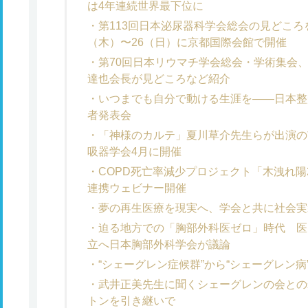
は4年連続世界最下位に
第113回日本泌尿器科学会総会の見どころ
（木）〜26（日）に京都国際会館で開催
第70回日本リウマチ学会総会・学術集会、
達也会長が見どころなど紹介
いつまでも自分で動ける生涯を――日本整
者発表会
「神様のカルテ」夏川草介先生らが出演の
吸器学会4月に開催
COPD死亡率減少プロジェクト「木洩れ陽
連携ウェビナー開催
夢の再生医療を現実へ、学会と共に社会実
迫る地方での「胸部外科医ゼロ」時代 医
立へ日本胸部外科学会が議論
“シェーグレン症候群”から“シェーグレン
武井正美先生に聞くシェーグレンの会との
トンを引き継いで