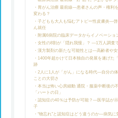
胃がん治療 最前線―患者さんの声・権利
変わる？
子どもも大人も悩むアトピー性皮膚炎―啓
ん就任
附属6病院の臨床データからイノベーション
女性の8割が「隠れ我慢」？ ―1万人調査
漢方製剤の新たな可能性とは―高齢者や女
1400年超かけて日本独自の発展を遂げた
跡
2人に1人が「がん」になる時代―自分の
ことの大切さ
本当は怖い心房細動 通院・服薬中断後の不
「ハートの日」
認知症の40％は予防が可能？―医学誌が示
子
“物忘れ”と認知症はどう違うのか―病気