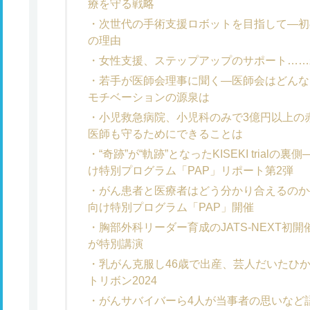
療を守る戦略
次世代の手術支援ロボットを目指して―初の国
の理由
女性支援、ステップアップのサポート……
若手が医師会理事に聞く―医師会はどんな
モチベーションの源泉は
小児救急病院、小児科のみで3億円以上の
医師も守るためにできることは
“奇跡”が“軌跡”となったKISEKI tria
け特別プログラム「PAP」リポート第2弾
がん患者と医療者はどう分かり合えるのか
向け特別プログラム「PAP」開催
胸部外科リーダー育成のJATS-NEXT初
が特別講演
乳がん克服し46歳で出産、芸人だいたひ
トリボン2024
がんサバイバーら4人が当事者の思いなど語