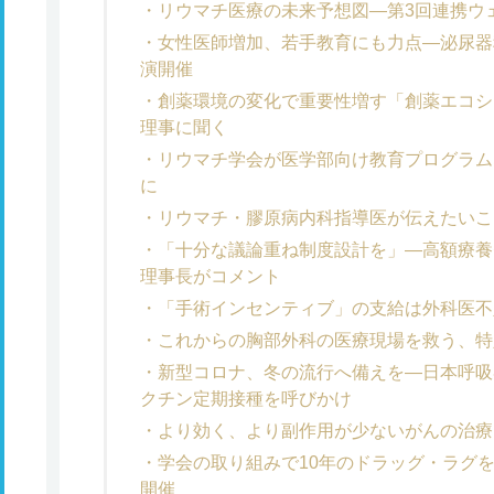
リウマチ医療の未来予想図―第3回連携ウ
女性医師増加、若手教育にも力点―泌尿器
演開催
創薬環境の変化で重要性増す「創薬エコシ
理事に聞く
リウマチ学会が医学部向け教育プログラム
に
リウマチ・膠原病内科指導医が伝えたいこ
「十分な議論重ね制度設計を」―高額療養
理事長がコメント
「手術インセンティブ」の支給は外科医不
これからの胸部外科の医療現場を救う、特
新型コロナ、冬の流行へ備えを―日本呼吸
クチン定期接種を呼びかけ
より効く、より副作用が少ないがんの治療
学会の取り組みで10年のドラッグ・ラグ
開催