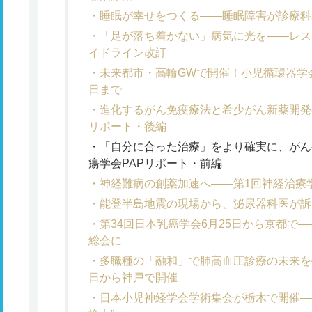
睡眠が幸せをつくる――睡眠障害が診療科
「足が落ち着かない」病気に光を――レス
イドライン改訂
未来都市・高輪GWで開催！小児循環器学
日まで
進化するがん免疫療法と希少がん新薬開発
リポート・後編
「自分に合った治療」をより確実に、がん
瘍学会PAPリポート・前編
神経難病の創薬加速へ――第1回神経治療
能登半島地震の現場から、泌尿器科医が訴
第34回日本乳癌学会6月25日から京都で―
総会に
多職種の「融和」で肺高血圧診療の未来を拓
日から神戸で開催
日本小児神経学会学術集会が栃木で開催―