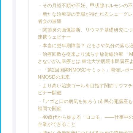
その月経不順や不妊、甲状腺ホルモンの不
新たな治療薬の登場が待たれるシェーグレ
者会の展望
関節炎の画像診断、リウマチ基礎研究につ
連携ウェビナー
本当に更年期障害？ だるさや気分の落ち
治療回数を従来より減らす放射線治療 「
さないがん医療とは 東北大学病院市民講座
「第2回国際NMOSDサミット」開催レポ
NMOSDの未来
より高い治療ゴールを目指す関節リウマチ
ビナー開催
｢アゴと口の病気を知ろう｣市民公開講座も
福岡で開催
40歳代から始まる「ロコモ」――仕事中
企業ができること
肺がん予後改善につなげるための遺伝子診