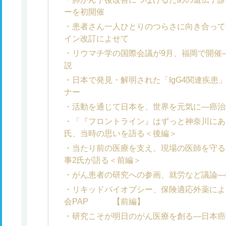
ーを初開催
患者さん一人ひとりのつらさに向き合って
イン改訂によせて
リウマチ学の国際会議が9月、福岡で開催
説
日本で発見・解明された「IgG4関連疾患
ナー
活動を通じて日本を、世界を元気に―癌治
「『フロントライン』はずっと神奈川にあ
氏、当時の思いを語る＜後編＞
当たり前の医療を支え、現場の医師を守る
事2氏が語る＜前編＞
がん患者の研究への参画、就労など議論―
リキッドバイオプシー、保険適応外薬によ
会PAP 【前編】
研究こそが明日のがん医療を創る―日本癌