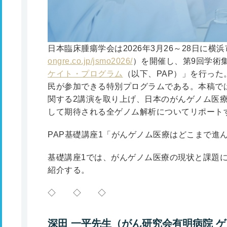
日本臨床腫瘍学会は2026年3月26～28日に横
ongre.co.jp/jsmo2026/
）を開催し、第9回学術
ケイト・プログラム
（以下、PAP）」を行った
民が参加できる特別プログラムである。本稿では
関する2講演を取り上げ、日本のがんゲノム医
して期待される全ゲノム解析についてリポート
PAP基礎講座1「がんゲノム医療はどこまで進
基礎講座1では、がんゲノム医療の現状と課題
紹介する。
◇ ◇ ◇
深田 一平先生（がん研究会有明病院 